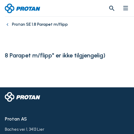
search
search
Protan SE 1.8 Parapet m/flipp
8 Parapet m/flipp" er ikke tilgjengelig
)
Protan AS
Baches vei 1, 3413 Lier