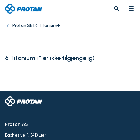
search
search
Protan SE 1.6 Titanium+
6 Titanium+" er ikke tilgjengelig
)
Protan AS
Baches vei 1, 3413 Lier