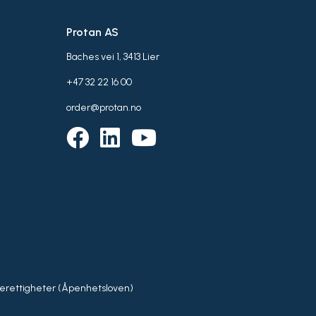
Protan AS
Baches vei 1, 3413 Lier
+47 32 22 16 00
order@protan.no
rettigheter (Åpenhetsloven)