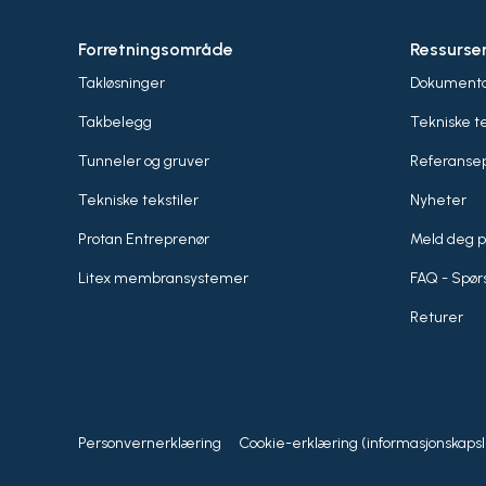
Forretningsområde
Ressurse
Takløsninger
Dokumenta
Takbelegg
Tekniske t
Tunneler og gruver
Referansep
Tekniske tekstiler
Nyheter
Protan Entreprenør
Meld deg p
Litex membransystemer
FAQ - Spør
Returer
Personvernerklæring
Cookie-erklæring (informasjonskapsl