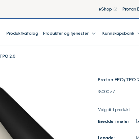
eShop
Protan 
launch
expand_more
expan
Produktkatalog
Produkter og tjenester
Kunnskapsbank
TPO 2.0
Protan FPO/TPO 2
35000157
Velg ditt produkt:
1
Bredde i meter:
1
Lengde: