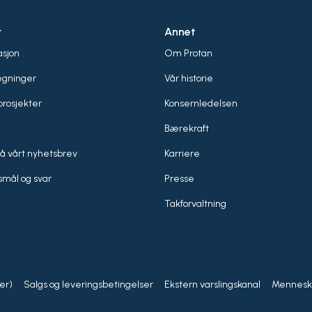
r
Annet
sjon
Om Protan
egninger
Vår historie
rosjekter
Konsernledelsen
Bærekraft
å vårt nyhetsbrev
Karriere
smål og svar
Presse
Takforvaltning
er)
Salgs og leveringsbetingelser
Ekstern varslingskanal
Menneske