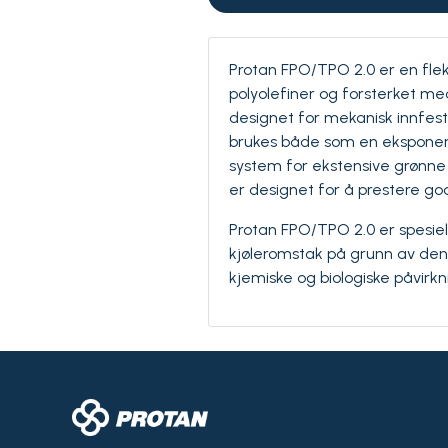
Protan FPO/TPO 2.0 er en fle
polyolefiner og forsterket med
designet for mekanisk innfesti
brukes både som en eksponer
system for ekstensive grønne
er designet for å prestere god
Protan FPO/TPO 2.0 er spesiel
kjøleromstak på grunn av de
kjemiske og biologiske påvirkn