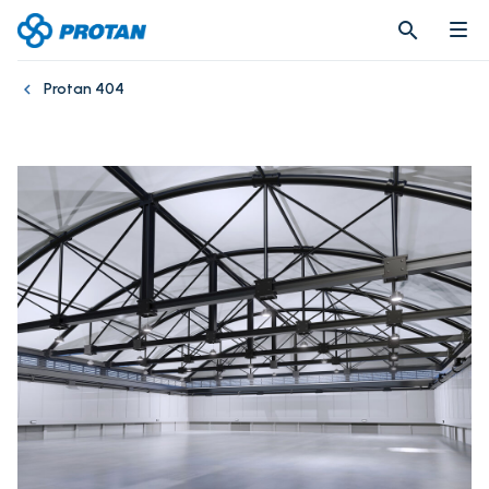
search
search
Protan 404