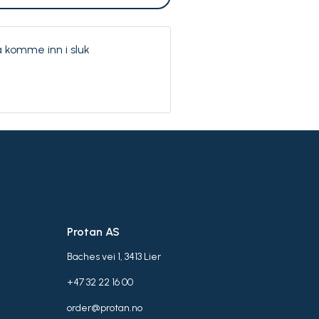
å komme inn i sluk
Protan AS
Baches vei 1, 3413 Lier
+47 32 22 16 00
order@protan.no