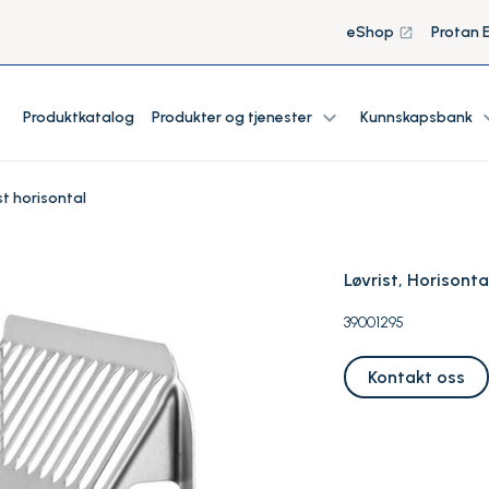
eShop
Protan 
launch
expand_more
expan
Produktkatalog
Produkter og tjenester
Kunnskapsbank
st horisontal
Løvrist, Horisont
39001295
Kontakt oss