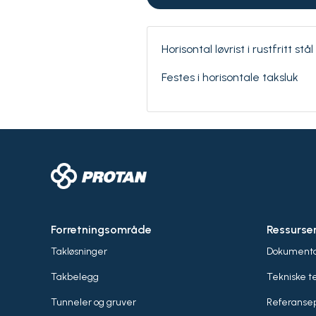
Horisontal løvrist i rustfritt stål
Festes i horisontale taksluk
Forretningsområde
Ressurse
Takløsninger
Dokumenta
Takbelegg
Tekniske t
Tunneler og gruver
Referansep