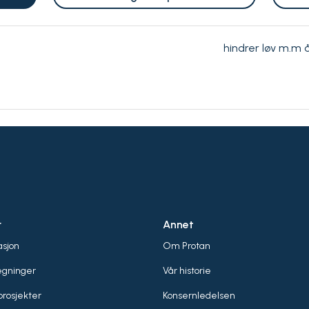
hindrer løv m.m 
r
Annet
sjon
Om Protan
egninger
Vår historie
rosjekter
Konsernledelsen