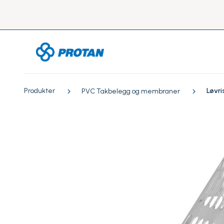
Produkter
Løvri
PVC Takbelegg og membraner