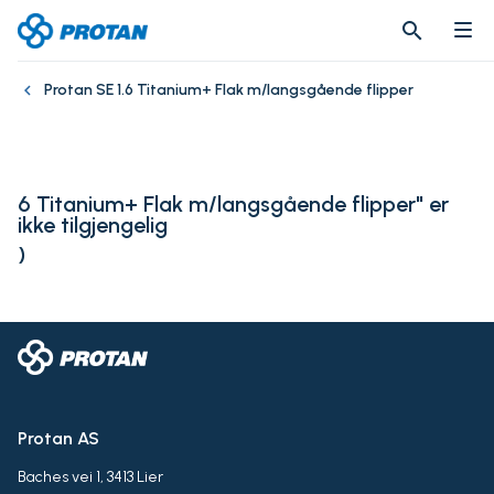
search
search
Protan SE 1.6 Titanium+ Flak m/langsgående flipper
6 Titanium+ Flak m/langsgående flipper" er
ikke tilgjengelig
)
Protan AS
Baches vei 1, 3413 Lier