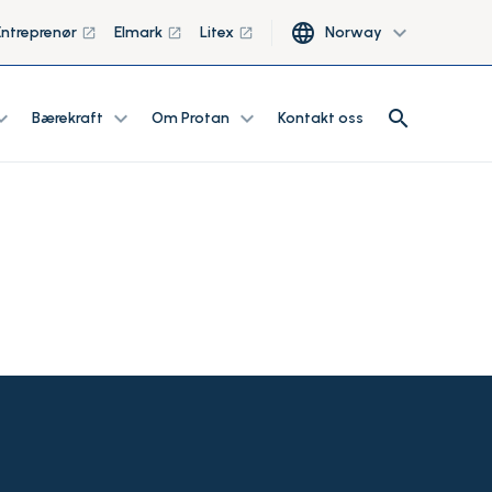
language
expand_more
Entreprenør
Elmark
Litex
Norway
launch
launch
launch
search
d_more
expand_more
expand_more
search
Bærekraft
Om Protan
Kontakt oss