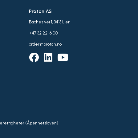
Protan AS
Baches vei 1, 3413 Lier
+47 32 22 16 00
order@protan.no
rettigheter (Åpenhetsloven)