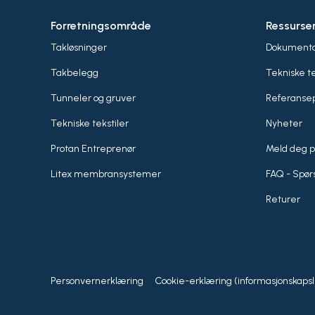
Forretningsområde
Ressurse
Takløsninger
Dokumenta
Takbelegg
Tekniske t
Tunneler og gruver
Referansep
Tekniske tekstiler
Nyheter
Protan Entreprenør
Meld deg p
Litex membransystemer
FAQ - Spør
Returer
Personvernerklæring
Cookie-erklæring (informasjonskapsl