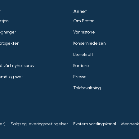
r
Annet
sjon
Om Protan
egninger
Vår historie
rosjekter
Konsernledelsen
Bærekraft
å vårt nyhetsbrev
Karriere
smål og svar
Presse
Takforvaltning
er)
Salgs og leveringsbetingelser
Ekstern varslingskanal
Menneske