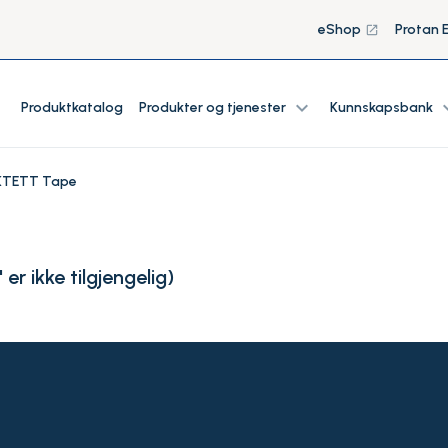
eShop
Protan 
launch
expand_more
expan
Produktkatalog
Produkter og tjenester
Kunnskapsbank
TETT Tape
r ikke tilgjengelig
)