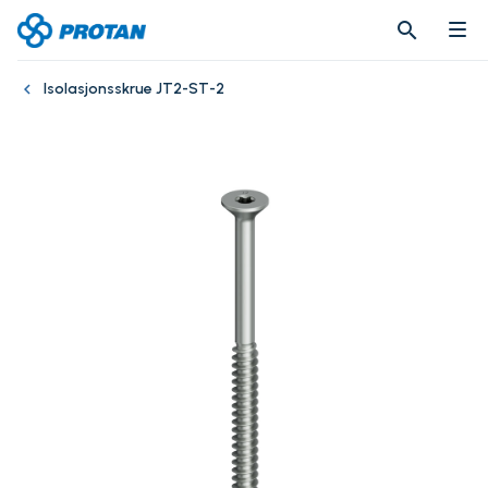
search
search
Isolasjonsskrue JT2-ST-2