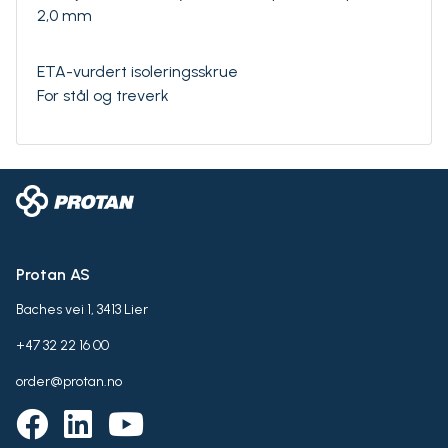
2,0 mm
ETA-vurdert isoleringsskrue
For stål og treverk
Protan AS
Baches vei 1, 3413 Lier
+47 32 22 16 00
order@protan.no