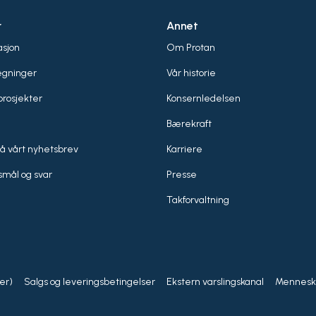
r
Annet
sjon
Om Protan
egninger
Vår historie
rosjekter
Konsernledelsen
Bærekraft
å vårt nyhetsbrev
Karriere
smål og svar
Presse
Takforvaltning
er)
Salgs og leveringsbetingelser
Ekstern varslingskanal
Menneske