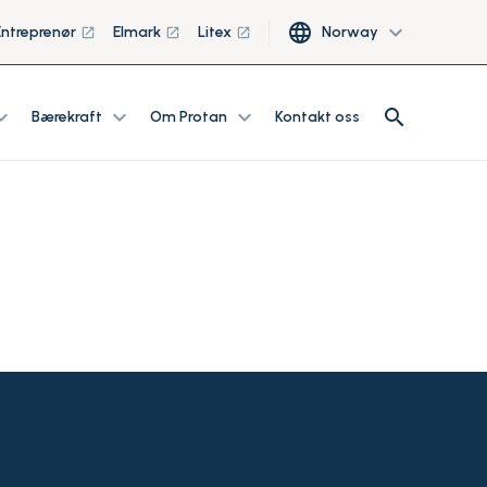
language
expand_more
Entreprenør
Elmark
Litex
Norway
launch
launch
launch
search
d_more
expand_more
expand_more
search
Bærekraft
Om Protan
Kontakt oss