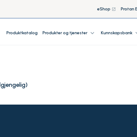
eShop
Protan 
launch
expand_more
expan
Produktkatalog
Produkter og tjenester
Kunnskapsbank
lgjengelig
)