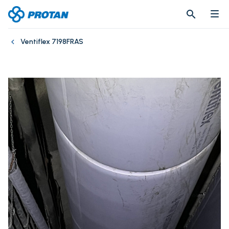
search
search
Ventiflex 7198FRAS