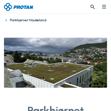
search
search
Parkhjørnet Haukeland
Parkhjørnet