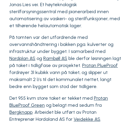
Jonas Lies vei. Et høyteknologisk
sterilforsyningssentral med pionerarbeid innen
automatisering av vaskeri- og sterilfunksjoner, med
et tilhørende helautomatisk lager.
På tomten var det utfordrende med
overvannshåndtrering i bakken pga. kulverter og
infrastruktur under bygget. I samarbeid med
Nordplan AS
og
Rambøll AS
ble derfor løsningen lagt
på taket i tidligfase av prosjektet.
Protan PlueProof
fordrøyer 31 kubikk vann på taket, og slipper ut
maksimalt 2 l/s til det kommunalet nettet, langt
bedre enn bygget som stod der tidligere.
Det 955 kvm store taket er tekket med
Protan
BlueProof Green
og belagt med sedum fra
Bergknapp
. Arbeidet ble utført av Protan
Entreprenør Hordaland AS for
Veidekke AS
.