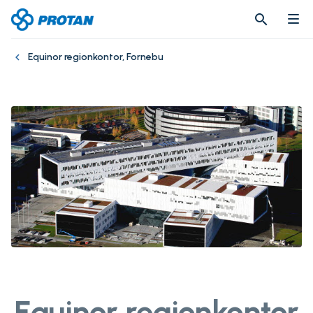
search
search
Equinor regionkontor, Fornebu
Equinor regionkontor