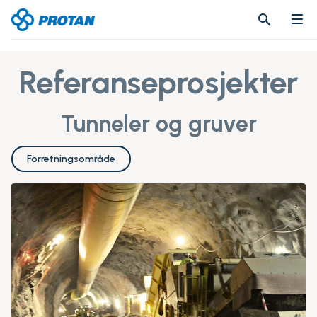
search
search
Referanseprosjekter
Tunneler og gruver
Forretningsområde