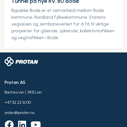
Tunnel på nye Rv. 80 Bodø
Bypakke Bodø er et samarbeid mellom Bodø
kommune, Nordland fylkeskommune, Statens
vegvesen og Jernbaneverket for å få til viktige
prosjekter for gående, syklende, kollektivtrafikken
og vegtrafikken i Bodø.
Protan AS
Baches vei 1, 3413 Lier
+47 32 22 16 00
order@protan.no