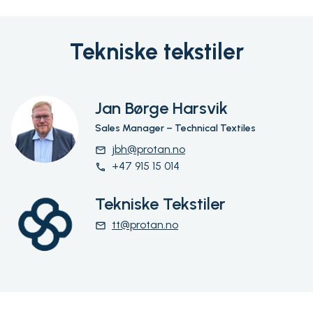
Tekniske tekstiler
Jan Børge Harsvik
Sales Manager – Technical Textiles
jbh@protan.no
email
+47 915 15 014
phone
Tekniske Tekstiler
tt@protan.no
email