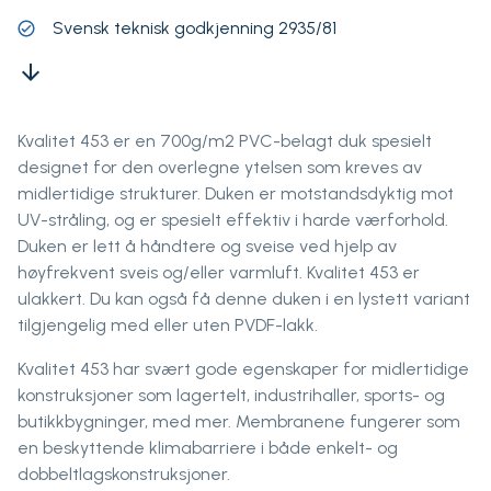
Svensk teknisk godkjenning 2935/81
arrow_downward
Kvalitet 453 er en 700g/m2 PVC-belagt duk spesielt
designet for den overlegne ytelsen som kreves av
midlertidige strukturer. Duken er motstandsdyktig mot
UV-stråling, og er spesielt effektiv i harde værforhold.
Duken er lett å håndtere og sveise ved hjelp av
høyfrekvent sveis og/eller varmluft. Kvalitet 453 er
ulakkert. Du kan også få denne duken i en lystett variant
tilgjengelig med eller uten PVDF-lakk.
Kvalitet 453 har svært gode egenskaper for midlertidige
konstruksjoner som lagertelt, industrihaller, sports- og
butikkbygninger, med mer. Membranene fungerer som
en beskyttende klimabarriere i både enkelt- og
dobbeltlagskonstruksjoner.