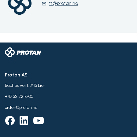
tt@protan.no
email
Protan AS
Baches vei 1, 3413 Lier
+47 32 22 16 00
order@protan.no