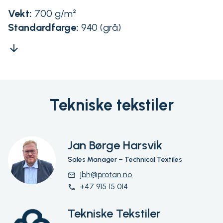
Vekt:
700 g/m²
Standardfarge:
940 (grå)
arrow_downward
Tekniske tekstiler
Jan Børge Harsvik
Sales Manager – Technical Textiles
jbh@protan.no
email
+47 915 15 014
phone
Tekniske Tekstiler