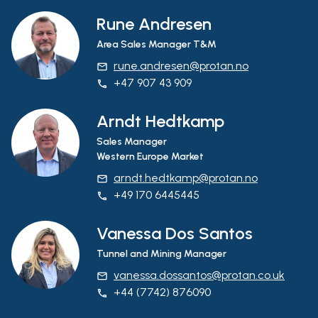
Rune Andresen
Area Sales Manager T&M
rune.andresen@protan.no
email
+47 907 43 909
phone
Arndt Hedtkamp
Sales Manager
Western Europe Market
arndt.hedtkamp@protan.no
email
+49 170 6445445
phone
Vanessa Dos Santos
Tunnel and Mining Manager
vanessa.dossantos@protan.co.uk
email
+44 (7742) 876090
phone